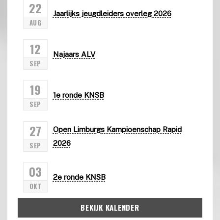
22
Jaarlijks jeugdleiders overleg 2026
AUG
12
Najaars ALV
SEP
19
1e ronde KNSB
SEP
27
Open Limburgs Kampioenschap Rapid
2026
SEP
03
2e ronde KNSB
OKT
BEKIJK KALENDER