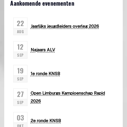
Aankomende evenementen
22
Jaarlijks jeugdleiders overleg 2026
AUG
12
Najaars ALV
SEP
19
1e ronde KNSB
SEP
27
Open Limburgs Kampioenschap Rapid
2026
SEP
03
2e ronde KNSB
OKT