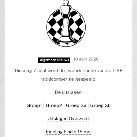
10 april 2026
Algemeen Nieuws
Dinsdag 7 april werd de tweede ronde van de LISB
rapidcompetitie gespeeld.
De uitslagen:
Groep1
|
Groep2
|
Groep 3a
|
Groep 3b
Uitslagen Overzicht
.
Indeling Finale 15 mei