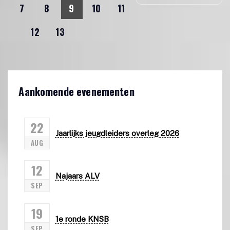
7
8
9
10
11
12
13
Aankomende evenementen
22
Jaarlijks jeugdleiders overleg 2026
AUG
12
Najaars ALV
SEP
19
1e ronde KNSB
SEP