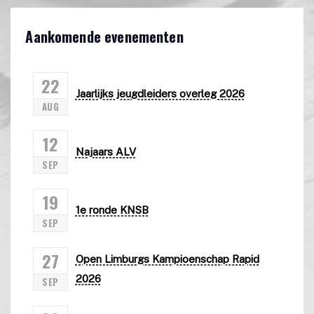
Aankomende evenementen
22
Jaarlijks jeugdleiders overleg 2026
AUG
12
Najaars ALV
SEP
19
1e ronde KNSB
SEP
27
Open Limburgs Kampioenschap Rapid
2026
SEP