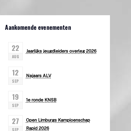
Aankomende evenementen
22
Jaarlijks jeugdleiders overleg 2026
AUG
12
Najaars ALV
SEP
19
1e ronde KNSB
SEP
27
Open Limburgs Kampioenschap
Rapid 2026
SEP