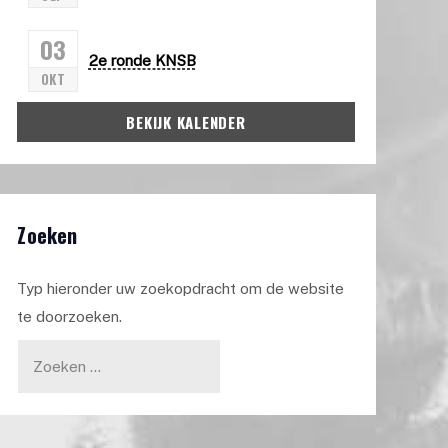
03
2e ronde KNSB
OKT
BEKIJK KALENDER
Zoeken
Typ hieronder uw zoekopdracht om de website
te doorzoeken.