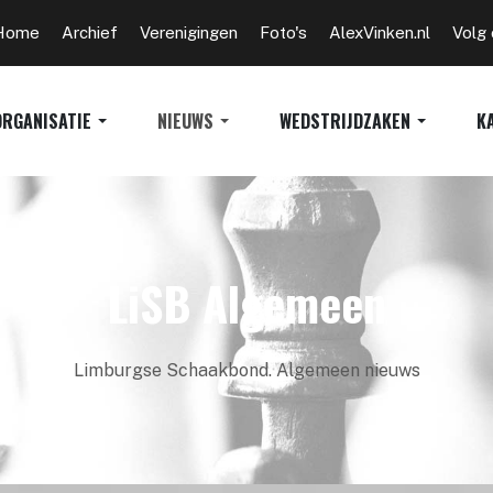
Home
Archief
Verenigingen
Foto's
AlexVinken.nl
Volg
ORGANISATIE
NIEUWS
WEDSTRIJDZAKEN
K
LiSB Algemeen
Limburgse Schaakbond. Algemeen nieuws