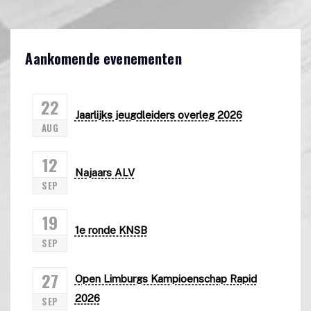
Aankomende evenementen
22
Jaarlijks jeugdleiders overleg 2026
AUG
12
Najaars ALV
SEP
19
1e ronde KNSB
SEP
27
Open Limburgs Kampioenschap Rapid
2026
SEP