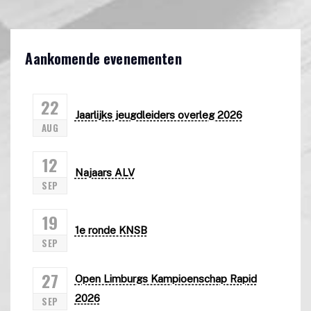
Aankomende evenementen
22
Jaarlijks jeugdleiders overleg 2026
AUG
12
Najaars ALV
SEP
19
1e ronde KNSB
SEP
27
Open Limburgs Kampioenschap Rapid
2026
SEP