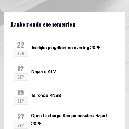
Aankomende evenementen
22
Jaarlijks jeugdleiders overleg 2026
AUG
12
Najaars ALV
SEP
19
1e ronde KNSB
SEP
27
Open Limburgs Kampioenschap Rapid
2026
SEP