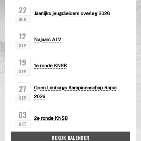
22
Jaarlijks jeugdleiders overleg 2026
AUG
12
Najaars ALV
SEP
19
1e ronde KNSB
SEP
27
Open Limburgs Kampioenschap Rapid
2026
SEP
03
2e ronde KNSB
OKT
BEKIJK KALENDER