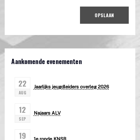
OPSLAAN
Aankomende evenementen
22
Jaarlijks jeugdleiders overleg 2026
AUG
12
Najaars ALV
SEP
19
1e ronde KNSB