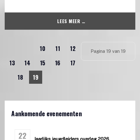
LEES MEER …
10
11
12
Pagina 19 van 19
13
14
15
16
17
18
19
Aankomende evenementen
22
Jaarlijks jeugdleiders overleg 2026