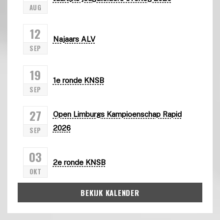
AUG
12
Najaars ALV
SEP
19
1e ronde KNSB
SEP
27
Open Limburgs Kampioenschap Rapid
2026
SEP
03
2e ronde KNSB
OKT
BEKIJK KALENDER