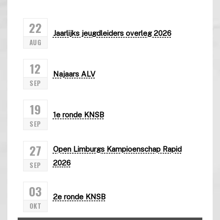
22
Jaarlijks jeugdleiders overleg 2026
AUG
12
Najaars ALV
SEP
19
1e ronde KNSB
SEP
27
Open Limburgs Kampioenschap Rapid
2026
SEP
03
2e ronde KNSB
OKT