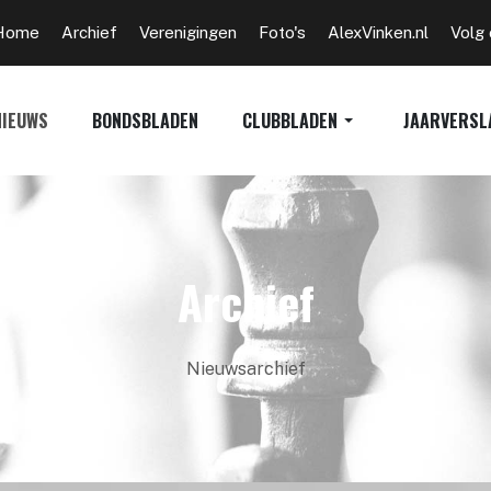
Home
Archief
Verenigingen
Foto's
AlexVinken.nl
Volg
NIEUWS
BONDSBLADEN
CLUBBLADEN
JAARVERSL
Archief
Nieuwsarchief