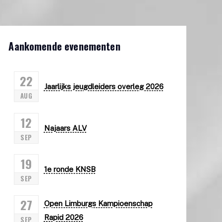
Aankomende evenementen
22
Jaarlijks jeugdleiders overleg 2026
AUG
12
Najaars ALV
SEP
19
1e ronde KNSB
SEP
27
Open Limburgs Kampioenschap
Rapid 2026
SEP