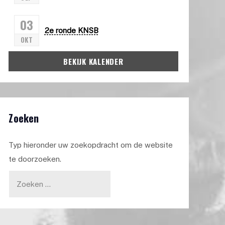
03
2e ronde KNSB
OKT
BEKIJK KALENDER
Zoeken
Typ hieronder uw zoekopdracht om de website
te doorzoeken.