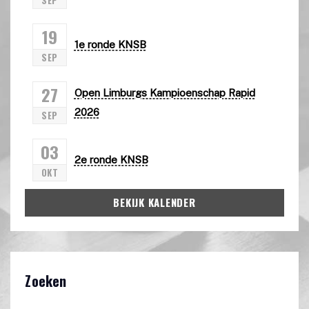
SEP
19
1e ronde KNSB
SEP
27
Open Limburgs Kampioenschap Rapid
2026
SEP
03
2e ronde KNSB
OKT
BEKIJK KALENDER
Zoeken