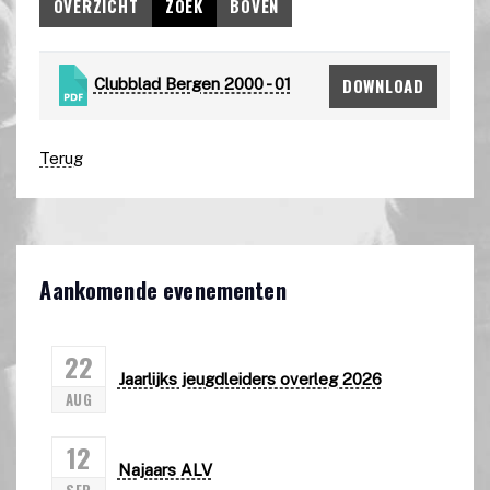
OVERZICHT
ZOEK
BOVEN
DOWNLOAD
Clubblad Bergen 2000 - 01
Terug
Aankomende evenementen
22
Jaarlijks jeugdleiders overleg 2026
AUG
12
Najaars ALV