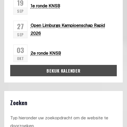
19
1e ronde KNSB
SEP
27
Open Limburgs Kampioenschap Rapid
2026
SEP
03
2e ronde KNSB
OKT
BEKIJK KALENDER
Zoeken
Typ hieronder uw zoekopdracht om de website te
doorzoeken.