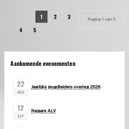
1
2
3
Pagina 1 van 5
4
5
Aankomende evenementen
22
Jaarlijks jeugdleiders overleg 2026
AUG
12
Najaars ALV
SEP