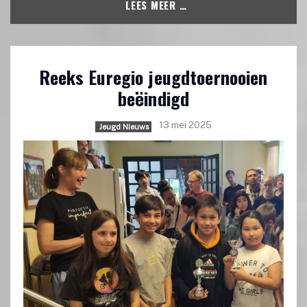
LEES MEER …
Reeks Euregio jeugdtoernooien
beëindigd
13 mei 2025
Jeugd Nieuws