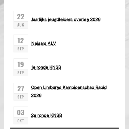
22
Jaarlijks jeugdleiders overleg 2026
AUG
12
Najaars ALV
SEP
19
1e ronde KNSB
SEP
27
Open Limburgs Kampioenschap Rapid
2026
SEP
03
2e ronde KNSB
OKT