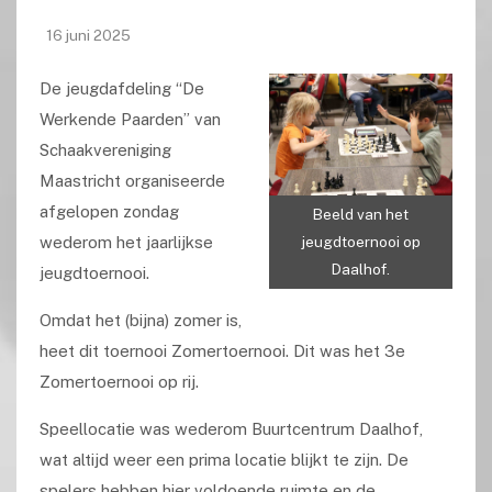
16 juni 2025
De jeugdafdeling “De
Werkende Paarden” van
Schaakvereniging
Maastricht organiseerde
afgelopen zondag
Beeld van het
wederom het jaarlijkse
jeugdtoernooi op
Daalhof.
jeugdtoernooi.
Omdat het (bijna) zomer is,
heet dit toernooi Zomertoernooi. Dit was het 3e
Zomertoernooi op rij.
Speellocatie was wederom Buurtcentrum Daalhof,
wat altijd weer een prima locatie blijkt te zijn. De
spelers hebben hier voldoende ruimte en de