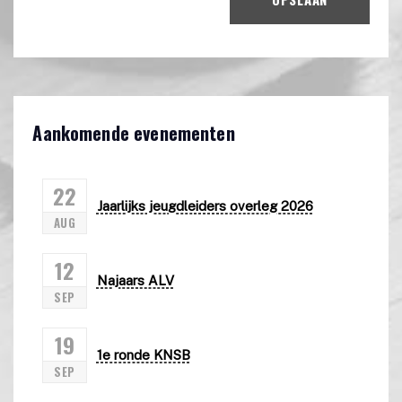
Aankomende evenementen
22
Jaarlijks jeugdleiders overleg 2026
AUG
12
Najaars ALV
SEP
19
1e ronde KNSB
SEP