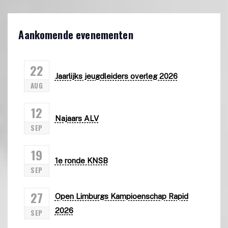
Aankomende evenementen
22
Jaarlijks jeugdleiders overleg 2026
AUG
12
Najaars ALV
SEP
19
1e ronde KNSB
SEP
27
Open Limburgs Kampioenschap Rapid
2026
SEP