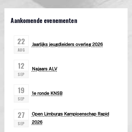
Aankomende evenementen
22
Jaarlijks jeugdleiders overleg 2026
AUG
12
Najaars ALV
SEP
19
1e ronde KNSB
SEP
27
Open Limburgs Kampioenschap Rapid
2026
SEP