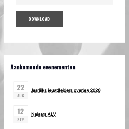
DOWNLOAD
Aankomende evenementen
22
Jaarlijks jeugdleiders overleg 2026
AUG
12
Najaars ALV
SEP