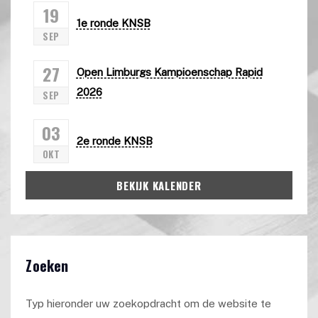
19
1e ronde KNSB
SEP
27
Open Limburgs Kampioenschap Rapid
2026
SEP
03
2e ronde KNSB
OKT
BEKIJK KALENDER
Zoeken
Typ hieronder uw zoekopdracht om de website te