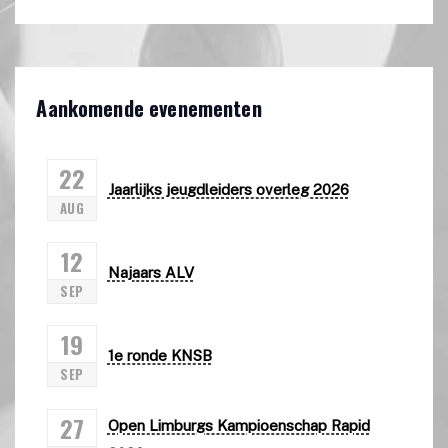
Aankomende evenementen
22
Jaarlijks jeugdleiders overleg 2026
AUG
12
Najaars ALV
SEP
19
1e ronde KNSB
SEP
27
Open Limburgs Kampioenschap Rapid