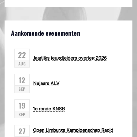
Aankomende evenementen
22
Jaarlijks jeugdleiders overleg 2026
AUG
12
Najaars ALV
SEP
19
1e ronde KNSB
SEP
27
Open Limburgs Kampioenschap Rapid