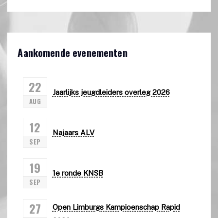
Aankomende evenementen
22
Jaarlijks jeugdleiders overleg 2026
AUG
12
Najaars ALV
SEP
19
1e ronde KNSB
SEP
27
Open Limburgs Kampioenschap Rapid