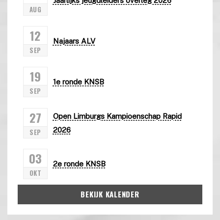
Jaarlijks jeugdleiders overleg 2026
AUG
12
Najaars ALV
SEP
19
1e ronde KNSB
SEP
27
Open Limburgs Kampioenschap Rapid
2026
SEP
03
2e ronde KNSB
OKT
BEKIJK KALENDER