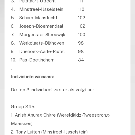
3.
Pijlstaart-Utrecht
111
4.
Minstreel-IJsselstein
110
5.
Scharn-Maastricht
102
6.
Joseph-Bloemendaal
102
7.
Morgenster-Sleeuwijk
100
8.
Werkplaats-Bilthoven
98
9.
Driehoek-Aarle-Rixtel
98
10.
Pas-Doetinchem
84
.
Individuele winnaars:
De top 3 individueel ziet er als volgt uit:
Groep 345:
1. Anish Anurag Chitre (Wereldkidz-Tweesprong-
Maarssen)
2. Tony Luiten (Minstreel-IJsselstein)