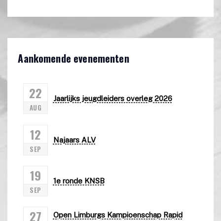
Aankomende evenementen
22
Jaarlijks jeugdleiders overleg 2026
AUG
12
Najaars ALV
SEP
19
1e ronde KNSB
SEP
27
Open Limburgs Kampioenschap Rapid