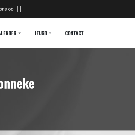
 ons op
ALENDER
JEUGD
CONTACT
ionneke