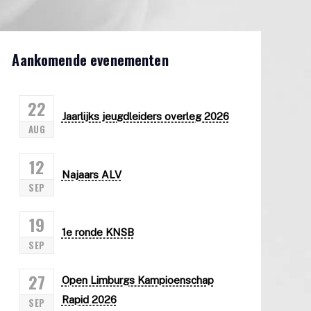
Aankomende evenementen
22
Jaarlijks jeugdleiders overleg 2026
AUG
12
Najaars ALV
SEP
19
1e ronde KNSB
SEP
27
Open Limburgs Kampioenschap
Rapid 2026
SEP