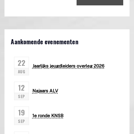
Aankomende evenementen
22
Jaarlijks jeugdleiders overleg 2026
AUG
12
Najaars ALV
SEP
19
1e ronde KNSB
SEP