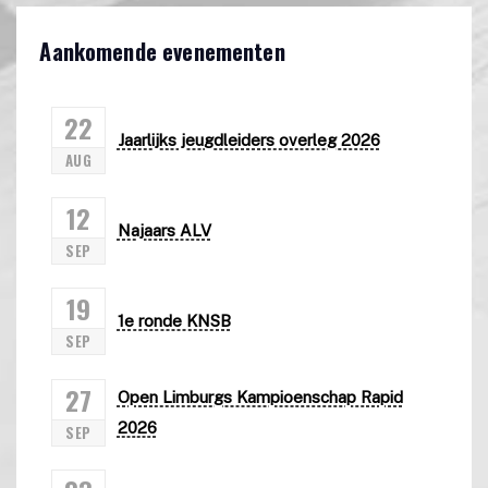
Aankomende evenementen
22
Jaarlijks jeugdleiders overleg 2026
AUG
12
Najaars ALV
SEP
19
1e ronde KNSB
SEP
27
Open Limburgs Kampioenschap Rapid
2026
SEP