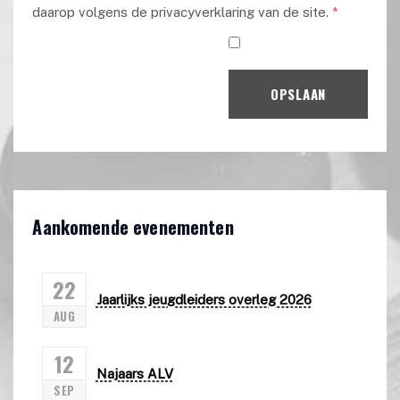
daarop volgens de privacyverklaring van de site.
*
OPSLAAN
Aankomende evenementen
22
Jaarlijks jeugdleiders overleg 2026
AUG
12
Najaars ALV
SEP