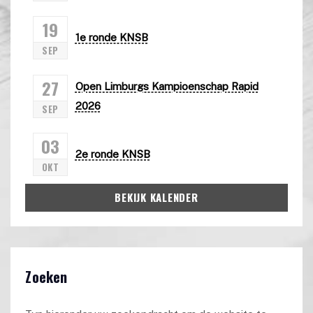
19
1e ronde KNSB
SEP
27
Open Limburgs Kampioenschap Rapid
2026
SEP
03
2e ronde KNSB
OKT
BEKIJK KALENDER
Zoeken