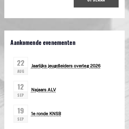
Aankomende evenementen
22
Jaarlijks jeugdleiders overleg 2026
AUG
12
Najaars ALV
SEP
19
1e ronde KNSB
SEP