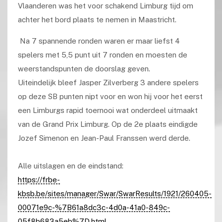
Vlaanderen was het voor schakend Limburg tijd om
achter het bord plaats te nemen in Maastricht.
Na 7 spannende ronden waren er maar liefst 4
spelers met 5,5 punt uit 7 ronden en moesten de
weerstandspunten de doorslag geven.
Uiteindelijk bleef Jasper Zilverberg 3 andere spelers
op deze SB punten nipt voor en won hij voor het eerst
een Limburgs rapid toernooi wat onderdeel uitmaakt
van de Grand Prix Limburg. Op de 2e plaats eindigde
Jozef Simenon en Jean-Paul Franssen werd derde.
Alle uitslagen en de eindstand:
https://frbe-
kbsb.be/sites/manager/Swar/SwarResults/1921/260405-
00071e9c-%7B61a8dc3c-4d0a-41a0-849c-
05f8b683a5eb%7D.html