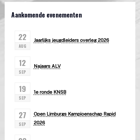
Aankomende evenementen
22
Jaarlijks jeugdleiders overleg 2026
AUG
12
Najaars ALV
SEP
19
1e ronde KNSB
SEP
27
Open Limburgs Kampioenschap Rapid
2026
SEP