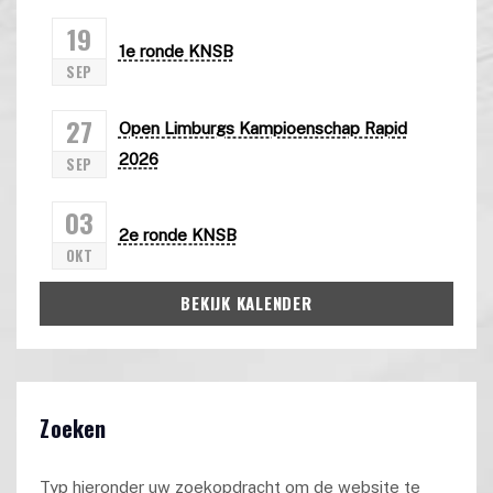
19
1e ronde KNSB
SEP
27
Open Limburgs Kampioenschap Rapid
2026
SEP
03
2e ronde KNSB
OKT
BEKIJK KALENDER
Zoeken
Typ hieronder uw zoekopdracht om de website te