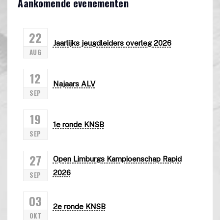
Aankomende evenementen
22
Jaarlijks jeugdleiders overleg 2026
AUG
12
Najaars ALV
SEP
19
1e ronde KNSB
SEP
27
Open Limburgs Kampioenschap Rapid
2026
SEP
03
2e ronde KNSB
OKT