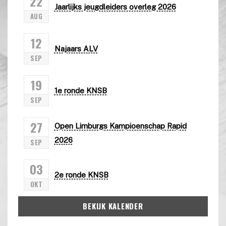
22
Jaarlijks jeugdleiders overleg 2026
AUG
12
Najaars ALV
SEP
19
1e ronde KNSB
SEP
27
Open Limburgs Kampioenschap Rapid
2026
SEP
03
2e ronde KNSB
OKT
BEKIJK KALENDER