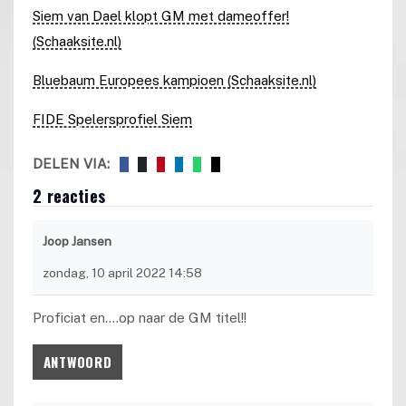
Siem van Dael klopt GM met dameoffer!
(Schaaksite.nl)
Bluebaum Europees kampioen (Schaaksite.nl)
FIDE Spelersprofiel Siem
DELEN VIA:
2 reacties
Joop Jansen
zondag, 10 april 2022 14:58
Proficiat en....op naar de GM titel!!
ANTWOORD