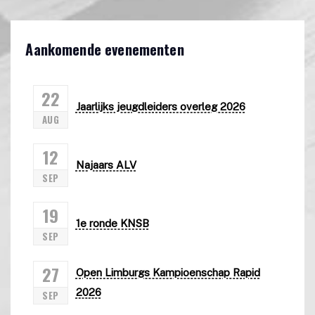
Aankomende evenementen
22
Jaarlijks jeugdleiders overleg 2026
AUG
12
Najaars ALV
SEP
19
1e ronde KNSB
SEP
27
Open Limburgs Kampioenschap Rapid
2026
SEP