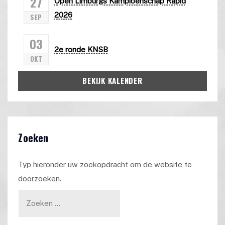
27
Open Limburgs Kampioenschap Rapid
2026
SEP
03
2e ronde KNSB
OKT
BEKIJK KALENDER
Zoeken
Typ hieronder uw zoekopdracht om de website te
doorzoeken.