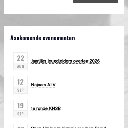
Aankomende evenementen
22
Jaarlijks jeugdleiders overleg 2026
AUG
12
Najaars ALV
SEP
19
1e ronde KNSB
SEP