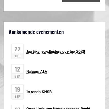
Aankomende evenementen
22
Jaarlijks jeugdleiders overleg 2026
AUG
12
Najaars ALV
SEP
19
1e ronde KNSB
SEP
Open Limburgs Kampioenschap Rapid