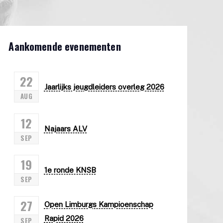
Aankomende evenementen
22
Jaarlijks jeugdleiders overleg 2026
AUG
12
Najaars ALV
SEP
19
1e ronde KNSB
SEP
27
Open Limburgs Kampioenschap
Rapid 2026
SEP