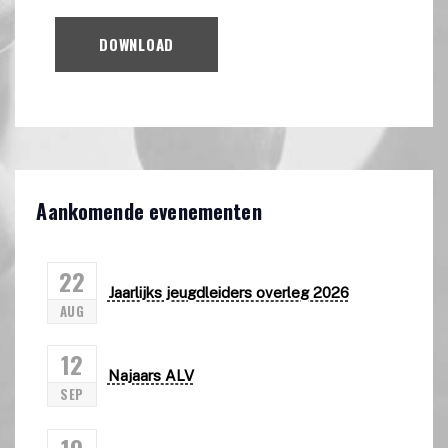
DOWNLOAD
Aankomende evenementen
22
Jaarlijks jeugdleiders overleg 2026
AUG
12
Najaars ALV
SEP
19