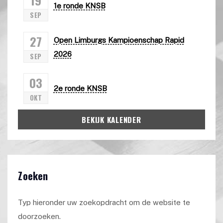
1e ronde KNSB
SEP
27
Open Limburgs Kampioenschap Rapid
2026
SEP
03
2e ronde KNSB
OKT
BEKIJK KALENDER
Zoeken
Typ hieronder uw zoekopdracht om de website te
doorzoeken.