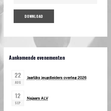
DOWNLOAD
Aankomende evenementen
22
Jaarlijks jeugdleiders overleg 2026
AUG
12
Najaars ALV
SEP