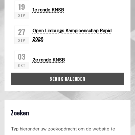
19
1e ronde KNSB
SEP
27
Open Limburgs Kampioenschap Rapid
2026
SEP
03
2e ronde KNSB
OKT
BEKIJK KALENDER
Zoeken
Typ hieronder uw zoekopdracht om de website te