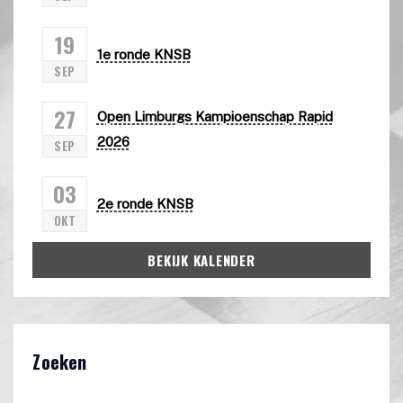
19
1e ronde KNSB
SEP
27
Open Limburgs Kampioenschap Rapid
2026
SEP
03
2e ronde KNSB
OKT
BEKIJK KALENDER
Zoeken