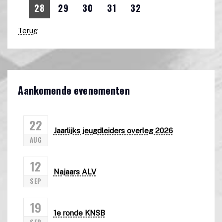
28
29
30
31
32
Terug
Aankomende evenementen
22
Jaarlijks jeugdleiders overleg 2026
AUG
12
Najaars ALV
SEP
19
1e ronde KNSB