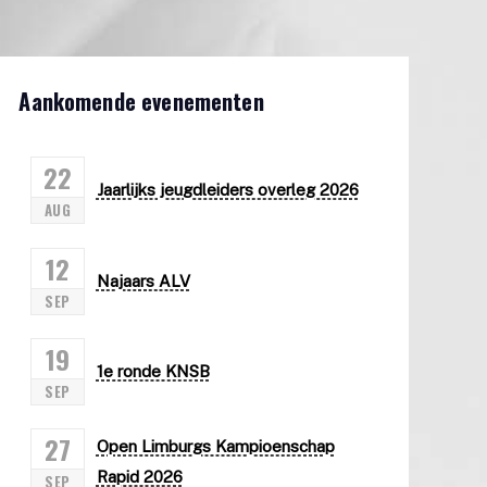
Aankomende evenementen
22
Jaarlijks jeugdleiders overleg 2026
AUG
12
Najaars ALV
SEP
19
1e ronde KNSB
SEP
27
Open Limburgs Kampioenschap
Rapid 2026
SEP