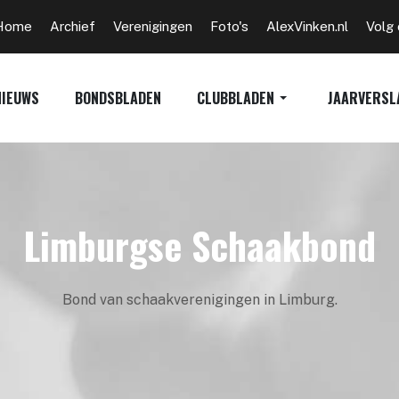
Home
Archief
Verenigingen
Foto's
AlexVinken.nl
Volg
NIEUWS
BONDSBLADEN
CLUBBLADEN
JAARVERSL
Limburgse Schaakbond
Bond van schaakverenigingen in Limburg.