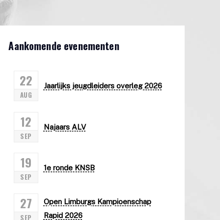
Aankomende evenementen
22
Jaarlijks jeugdleiders overleg 2026
AUG
12
Najaars ALV
SEP
19
1e ronde KNSB
SEP
27
Open Limburgs Kampioenschap
Rapid 2026
SEP