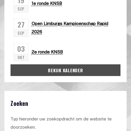
1e ronde KNSB
SEP
27
Open Limburgs Kampioenschap Rapid
2026
SEP
03
2e ronde KNSB
OKT
BEKIJK KALENDER
Zoeken
Typ hieronder uw zoekopdracht om de website te
doorzoeken.