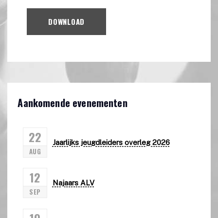
DOWNLOAD
Aankomende evenementen
22
Jaarlijks jeugdleiders overleg 2026
AUG
12
Najaars ALV
SEP
19