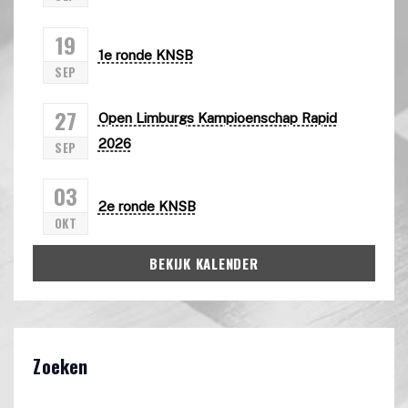
19
1e ronde KNSB
SEP
27
Open Limburgs Kampioenschap Rapid
2026
SEP
03
2e ronde KNSB
OKT
BEKIJK KALENDER
Zoeken