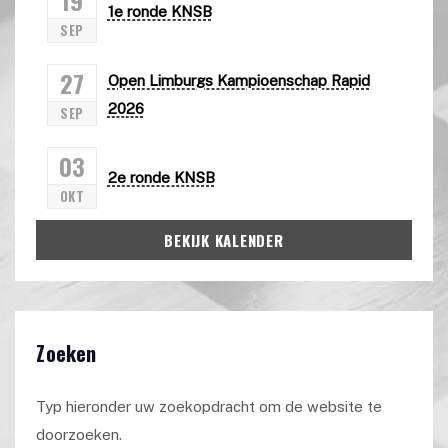
1e ronde KNSB
SEP
27
Open Limburgs Kampioenschap Rapid
2026
SEP
03
2e ronde KNSB
OKT
BEKIJK KALENDER
Zoeken
Typ hieronder uw zoekopdracht om de website te
doorzoeken.