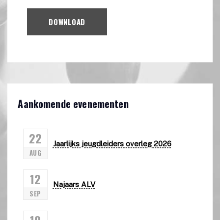
DOWNLOAD
Aankomende evenementen
22
Jaarlijks jeugdleiders overleg 2026
AUG
12
Najaars ALV
SEP
19