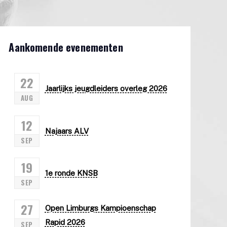
Aankomende evenementen
22
Jaarlijks jeugdleiders overleg 2026
AUG
12
Najaars ALV
SEP
19
1e ronde KNSB
SEP
27
Open Limburgs Kampioenschap
Rapid 2026
SEP