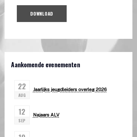
DOWNLOAD
Aankomende evenementen
22
Jaarlijks jeugdleiders overleg 2026
AUG
12
Najaars ALV
SEP
19