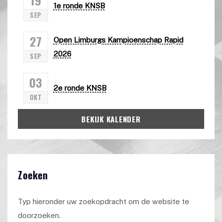
1e ronde KNSB
SEP
27
Open Limburgs Kampioenschap Rapid
2026
SEP
03
2e ronde KNSB
OKT
BEKIJK KALENDER
Zoeken
Typ hieronder uw zoekopdracht om de website te
doorzoeken.