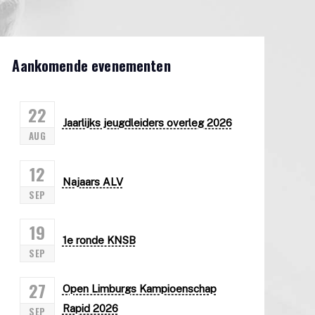
Aankomende evenementen
22
Jaarlijks jeugdleiders overleg 2026
AUG
12
Najaars ALV
SEP
19
1e ronde KNSB
SEP
27
Open Limburgs Kampioenschap
Rapid 2026
SEP